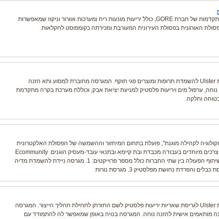
מערכות קומפוסטציה מתקדמות של חברת GORE, כולל יריעות מונעות ריח ומערכות אוורור וניקוז שמאפשרות
פסולת האורגנית בפסולת העירונית המעורבת ומכירתה כקומפוסט לחקלאות.
מערכת גריסה של חברת Ulster להשמדת תרופות ומוצרים פגי תוקף. המגרסה מחוברת למסוע ותא הזנה
נוחה, ערפול מים ויריעות פלסטיק למניעת יציאת אבק, וכוללת מערכת בקרה מתקדמת
בטוחה וחלקה.
 Ecommunity, "אקולוגיה לקהילה מוגנת", פועלת בתחום המיחזור וההשמשה של הפסולת האלקטרונית
תוך העסקת אנשים עם צרכים מיוחדים בעבודה מכבדת ובת קיימא ובתנאי עובד-מעסיק הוגנים. Ecommunity
הינם לקוח קבוע שלנו. שיתוף הפעולה בין שתי החברות כולל מספר פרוייקטים: 1. מגרסה ניידת להשמדת מדיה
מערכת גריסה של חברת Ulster לגריסת שאריות יריעות פלסטיק לשם החזרתן לתחילת תהליך הייצור. המגרסה
ה מותאמים אישית להזנה נוחה. המגרסה בנויה באופן שמאפשר לה להתמודד עם